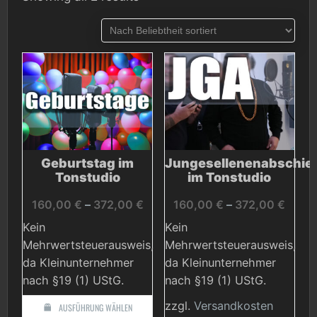
by
popularity
Geburtstag im
Jungesellenenabschie
Tonstudio
im Tonstudio
160,00
€
–
372,00
€
160,00
€
–
372,00
€
Kein
Kein
Mehrwertsteuerausweis,
Mehrwertsteuerausweis,
da Kleinunternehmer
da Kleinunternehmer
nach §19 (1) UStG.
nach §19 (1) UStG.
zzgl.
Versandkosten
AUSFÜHRUNG WÄHLEN