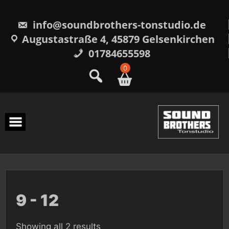
Skip
to
content
info@soundbrothers-tonstudio.de
Augustastraße 4, 45879 Gelsenkirchen
01784655598
0
9 - 12
Sorted
Showing all 2 results