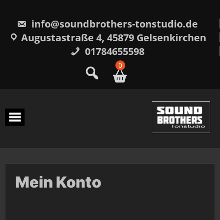
Skip
to
content
info@soundbrothers-tonstudio.de
Augustastraße 4, 45879 Gelsenkirchen
01784655598
0
Mein Konto